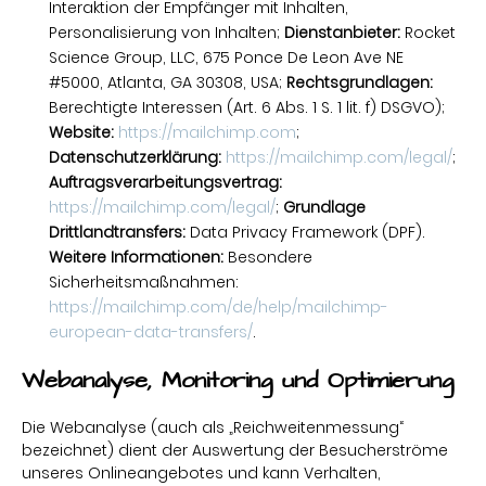
Interaktion der Empfänger mit Inhalten,
Personalisierung von Inhalten;
Dienstanbieter:
Rocket
Science Group, LLC, 675 Ponce De Leon Ave NE
#5000, Atlanta, GA 30308, USA;
Rechtsgrundlagen:
Berechtigte Interessen (Art. 6 Abs. 1 S. 1 lit. f) DSGVO);
Website:
https://mailchimp.com
;
Datenschutzerklärung:
https://mailchimp.com/legal/
;
Auftragsverarbeitungsvertrag:
https://mailchimp.com/legal/
;
Grundlage
Drittlandtransfers:
Data Privacy Framework (DPF).
Weitere Informationen:
Besondere
Sicherheitsmaßnahmen:
https://mailchimp.com/de/help/mailchimp-
european-data-transfers/
.
Webanalyse, Monitoring und Optimierung
Die Webanalyse (auch als „Reichweitenmessung“
bezeichnet) dient der Auswertung der Besucherströme
unseres Onlineangebotes und kann Verhalten,